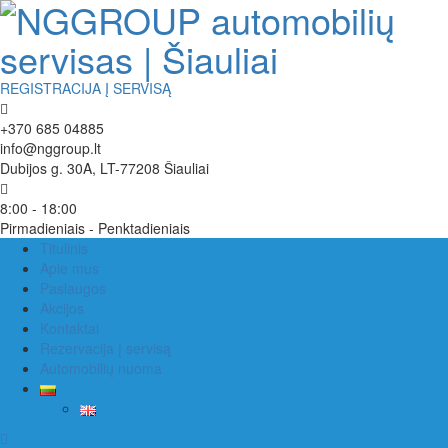
REGISTRACIJA Į SERVISĄ
+370 685 04885
info@nggroup.lt
Dubijos g. 30A, LT-77208 Šiauliai
8:00 - 18:00
Pirmadieniais - Penktadieniais
Titulinis
Apie mus
Paslaugos
Akcijos
Kontaktai
Rezervacija į servisą
Automobilių nuoma