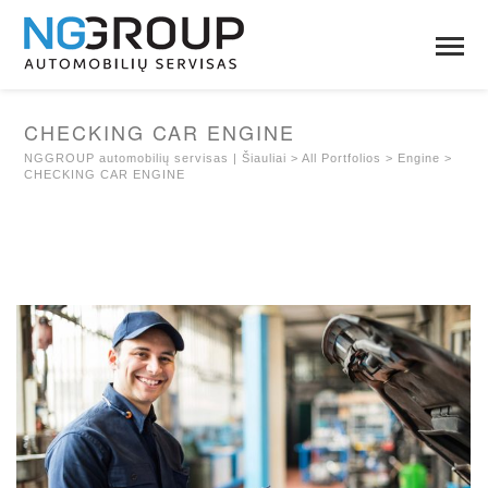
CHECKING CAR ENGINE
NGGROUP automobilių servisas | Šiauliai
>
All Portfolios
>
Engine
>
CHECKING CAR ENGINE