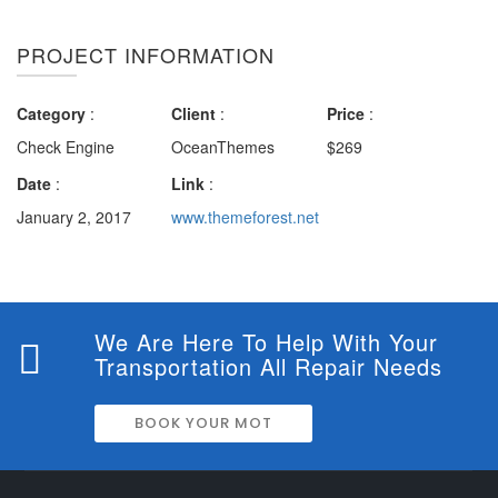
PROJECT INFORMATION
Category
:
Client
:
Price
:
Check Engine
OceanThemes
$269
Date
:
Link
:
January 2, 2017
www.themeforest.net
We Are Here To Help With Your
Transportation All Repair Needs
BOOK YOUR MOT