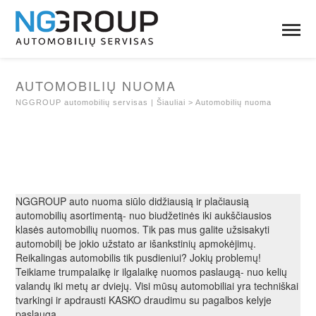
AUTOMOBILIŲ NUOMA
NGGROUP automobilių servisas | Šiauliai
>
Automobilių nuoma
NGGROUP auto nuoma siūlo didžiausią ir plačiausią
automobilių asortimentą- nuo biudžetinės iki aukščiausios
klasės automobilių nuomos. Tik pas mus galite užsisakyti
automobilį be jokio užstato ar išankstinių apmokėjimų.
Reikalingas automobilis tik pusdieniui? Jokių problemų!
Teikiame trumpalaikę ir ilgalaikę nuomos paslaugą- nuo kelių
valandų iki metų ar dviejų. Visi mūsų automobiliai yra techniškai
tvarkingi ir apdrausti KASKO draudimu su pagalbos kelyje
paslauga.