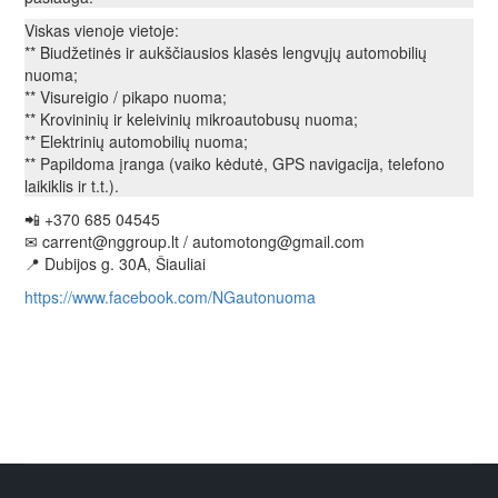
Viskas vienoje vietoje:
** Biudžetinės ir aukščiausios klasės lengvųjų automobilių
nuoma;
** Visureigio / pikapo nuoma;
** Krovininių ir keleivinių mikroautobusų nuoma;
** Elektrinių automobilių nuoma;
** Papildoma įranga (vaiko kėdutė, GPS navigacija, telefono
laikiklis ir t.t.).
📲
+370 685 04545
✉
carrent@nggroup.lt / automotong@gmail.com
📍
Dubijos g. 30A, Šiauliai
https://www.facebook.com/NGautonuoma