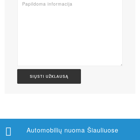
Please
leave
this
field
empty.
Automobilių nuoma Šiauliuose