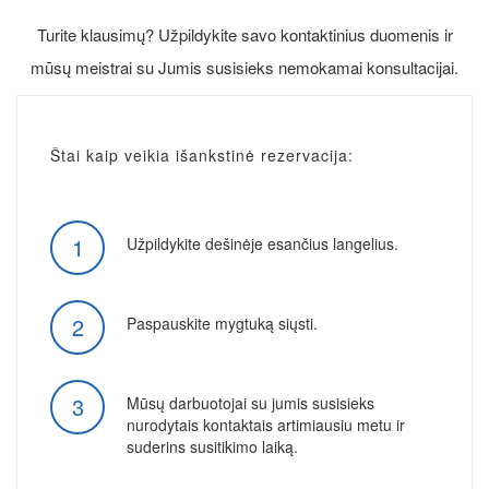
Turite klausimų? Užpildykite savo kontaktinius duomenis ir
mūsų meistrai su Jumis susisieks nemokamai konsultacijai.
Štai kaip veikia išankstinė rezervacija:
1
Užpildykite dešinėje esančius langelius.
2
Paspauskite mygtuką siųsti.
3
Mūsų darbuotojai su jumis susisieks
nurodytais kontaktais artimiausiu metu ir
suderins susitikimo laiką.