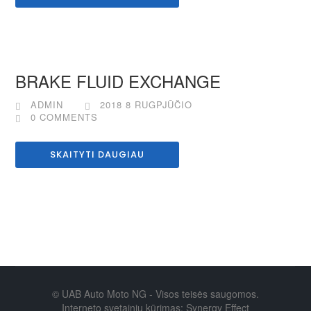
BRAKE FLUID EXCHANGE
ADMIN
2018 8 RUGPJŪČIO
0 COMMENTS
SKAITYTI DAUGIAU
© UAB Auto Moto NG - Visos teisės saugomos.
Interneto svetainių kūrimas: Synergy Effect