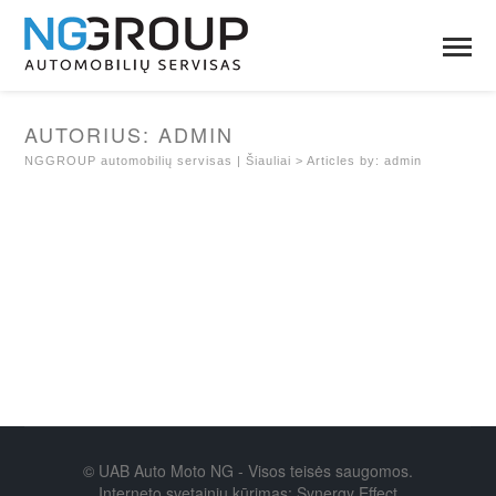
AUTORIUS:
ADMIN
NGGROUP automobilių servisas | Šiauliai
>
Articles by: admin
© UAB Auto Moto NG - Visos teisės saugomos.
Interneto svetainių kūrimas: Synergy Effect