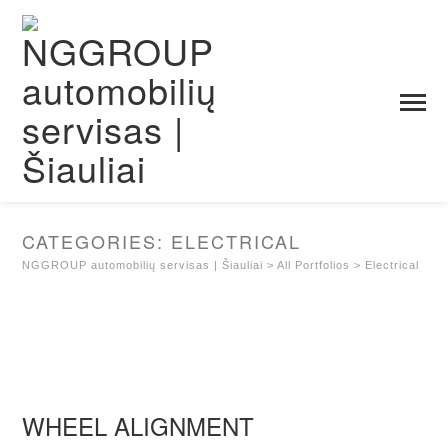
CATEGORIES:
ELECTRICAL
NGGROUP automobilių servisas | Šiauliai
>
All Portfolios
>
Electrical
WHEEL ALIGNMENT