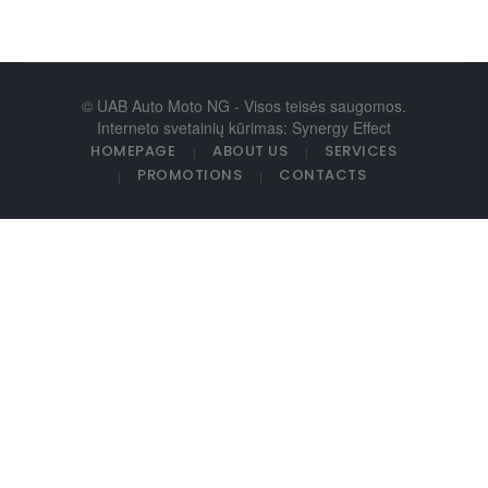
© UAB Auto Moto NG - Visos teisės saugomos.
Interneto svetainių kūrimas: Synergy Effect
HOMEPAGE
ABOUT US
SERVICES
PROMOTIONS
CONTACTS