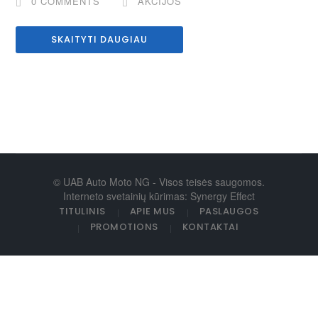
0 COMMENTS
AKCIJOS
SKAITYTI DAUGIAU
© UAB Auto Moto NG - Visos teisės saugomos.
Interneto svetainių kūrimas: Synergy Effect
TITULINIS
APIE MUS
PASLAUGOS
PROMOTIONS
KONTAKTAI