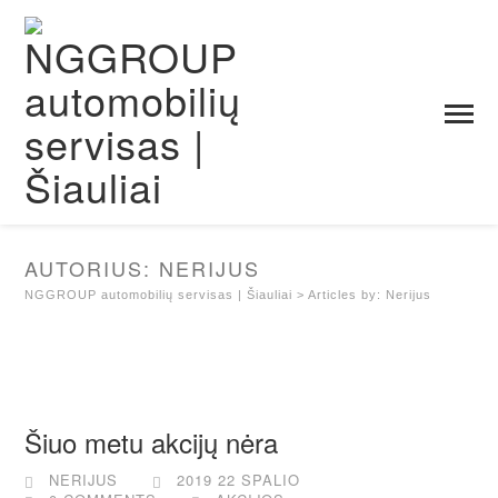
AUTORIUS:
NERIJUS
NGGROUP automobilių servisas | Šiauliai
>
Articles by: Nerijus
Šiuo metu akcijų nėra
NERIJUS
2019 22 SPALIO