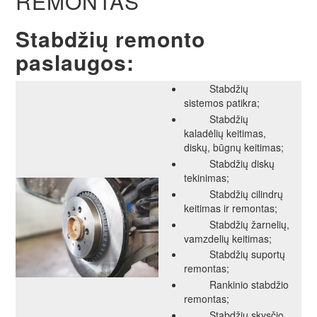
REMONTAS
Stabdžių remonto
paslaugos:
Stabdžių
sistemos patikra;
Stabdžių
kaladėlių keitimas,
diskų, būgnų keitimas;
Stabdžių diskų
tekinimas;
Stabdžių cilindrų
keitimas ir remontas;
Stabdžių žarnelių,
vamzdelių keitimas;
Stabdžių suportų
remontas;
Rankinio stabdžio
remontas;
Stabdžių skysčio