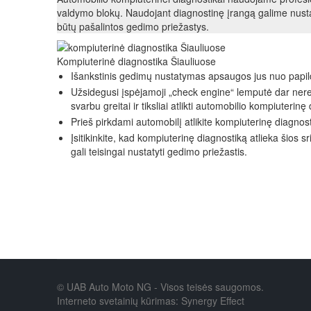
valdymo blokų. Naudojant diagnostinę įrangą galime nust
būtų pašalintos gedimo priežastys.
Kompiuterinė diagnostika Šiauliuose
Išankstinis gedimų nustatymas apsaugos jus nuo papil
Užsidegusi įspėjamoji „check engine“ lemputė dar nerei
svarbu greitai ir tiksliai atlikti automobilio kompiuterinę
Prieš pirkdami automobilį atlikite kompiuterinę diagnost
Įsitikinkite, kad kompiuterinę diagnostiką atlieka šios 
gali teisingai nustatyti gedimo priežastis.
© UAB Auto Moto NG - Visos teisės saugomos.
Interneto svetainių kūrimas: Synergy Effect