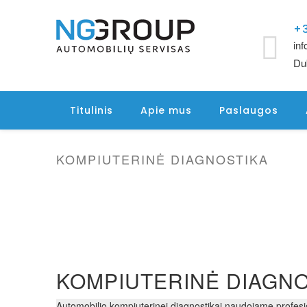
+3
in
Dub
Titulinis
Apie mus
Paslaugos
KOMPIUTERINĖ DIAGNOSTIKA
KOMPIUTERINĖ DIAGNO
Automobilio kompiuterinei diagnostikai naudojame profesio