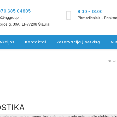
70 685 04885
8:00 - 18:00
fo@nggroup.lt
Pirmadieniais - Penktad
ijos g. 30A, LT-77208 Šiauliai
Akcijos
Kontaktai
Rezervacija į servisą
Au
NGGRO
STIKA
nalią diagnostinę įrangą, kuri prijungiama prie automobilio elektronini