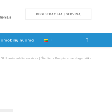
REGISTRACIJA Į SERVISĄ
ieniais
tomobilių nuoma
UP automobilių servisas | Šiauliai
>
Kompiuterinė diagnostika
ų