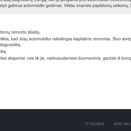
atyti galimus automobilio gedimas. Vėliau imamės papildomų veiksmų,
domų remonto išlaidų.
škia, kad Jūsų automobiliui reikalingas kapitalinis remontas. Šiuo atvej
 diagnostiką.
iką.
srities ekspertai, nes tik jie, vadovaudamiesi duomenimis, gautais iš komp
TITULINIS
APIE MU