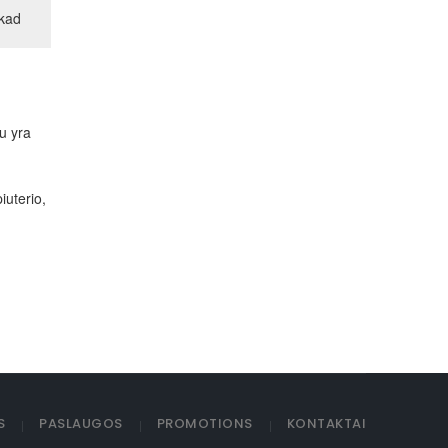
 kad
u yra
iuterio,
S
PASLAUGOS
PROMOTIONS
KONTAKTAI