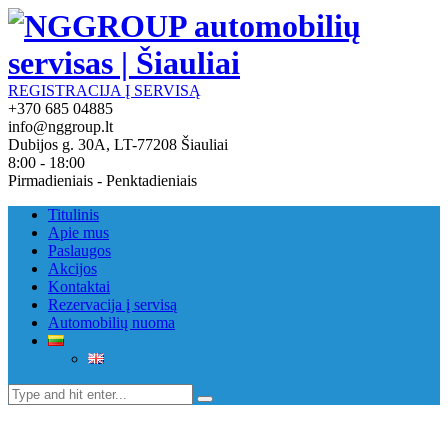
REGISTRACIJA Į SERVISĄ
+370 685 04885
info@nggroup.lt
Dubijos g. 30A, LT-77208 Šiauliai
8:00 - 18:00
Pirmadieniais - Penktadieniais
Titulinis
Apie mus
Paslaugos
Akcijos
Kontaktai
Rezervacija į servisą
Automobilių nuoma