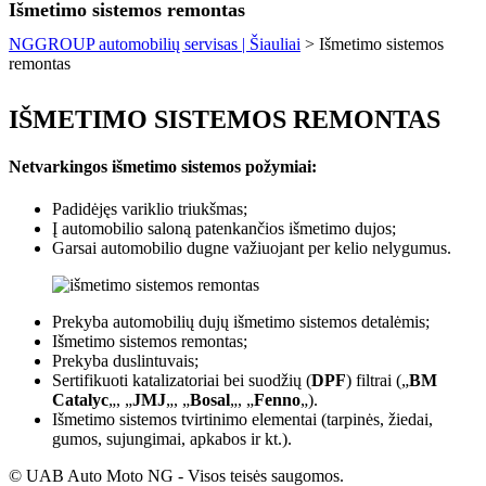
Išmetimo sistemos remontas
NGGROUP automobilių servisas | Šiauliai
>
Išmetimo sistemos
remontas
IŠMETIMO SISTEMOS REMONTAS
Netvarkingos išmetimo sistemos požymiai:
Padidėjęs variklio triukšmas;
Į automobilio saloną patenkančios išmetimo dujos;
Garsai automobilio dugne važiuojant per kelio nelygumus.
Prekyba automobilių dujų išmetimo sistemos detalėmis;
Išmetimo sistemos remontas;
Prekyba duslintuvais;
Sertifikuoti katalizatoriai bei suodžių (
DPF
) filtrai („
BM
Catalyc
„, „
JMJ
„, „
Bosal
„, „
Fenno
„).
Išmetimo sistemos tvirtinimo elementai (tarpinės, žiedai,
gumos, sujungimai, apkabos ir kt.).
© UAB Auto Moto NG - Visos teisės saugomos.